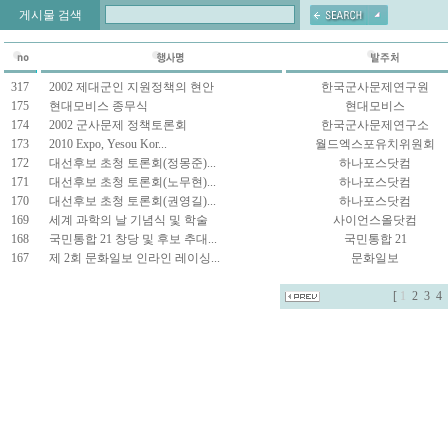
게시물 검색
317
2002 제대군인 지원정책의 현안
한국군사문제연구원
175
현대모비스 종무식
현대모비스
174
2002 군사문제 정책토론회
한국군사문제연구소
173
2010 Expo, Yesou Kor...
월드엑스포유치위원회
172
대선후보 초청 토론회(정몽준)...
하나포스닷컴
171
대선후보 초청 토론회(노무현)...
하나포스닷컴
170
대선후보 초청 토론회(권영길)...
하나포스닷컴
169
세계 과학의 날 기념식 및 학술
사이언스올닷컴
168
국민통합 21 창당 및 후보 추대...
국민통합 21
167
제 2회 문화일보 인라인 레이싱...
문화일보
[
1
2
3
4