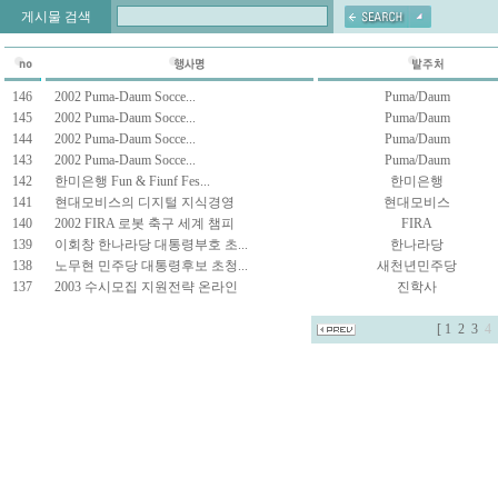
게시물 검색
146
2002 Puma-Daum Socce...
Puma/Daum
145
2002 Puma-Daum Socce...
Puma/Daum
144
2002 Puma-Daum Socce...
Puma/Daum
143
2002 Puma-Daum Socce...
Puma/Daum
142
한미은행 Fun & Fiunf Fes...
한미은행
141
현대모비스의 디지털 지식경영
현대모비스
140
2002 FIRA 로봇 축구 세계 챔피
FIRA
139
이회창 한나라당 대통령부호 초...
한나라당
138
노무현 민주당 대통령후보 초청...
새천년민주당
137
2003 수시모집 지원전략 온라인
진학사
[
1
2
3
4