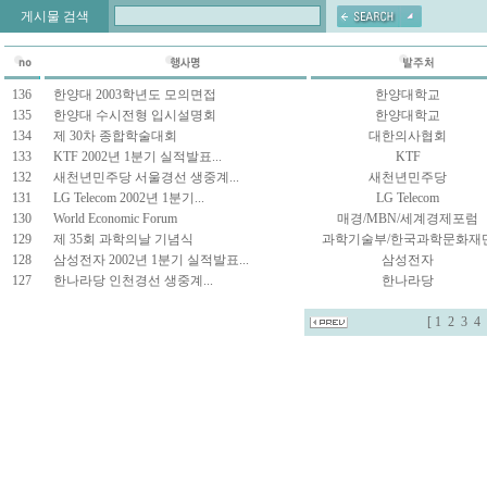
게시물 검색
136
한양대 2003학년도 모의면접
한양대학교
135
한양대 수시전형 입시설명회
한양대학교
134
제 30차 종합학술대회
대한의사협회
133
KTF 2002년 1분기 실적발표...
KTF
132
새천년민주당 서울경선 생중계...
새천년민주당
131
LG Telecom 2002년 1분기...
LG Telecom
130
World Economic Forum
매경/MBN/세계경제포럼
129
제 35회 과학의날 기념식
과학기술부/한국과학문화재
128
삼성전자 2002년 1분기 실적발표...
삼성전자
127
한나라당 인천경선 생중계...
한나라당
[
1
2
3
4