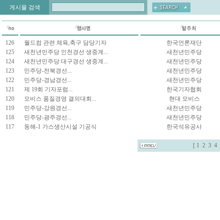
게시물 검색
126
월드컴 관련 체육,축구 담당기자
한국언론재단
125
새천년민주당 인천경선 생중계...
새천년민주당
124
새천년민주당 대구경선 생중계...
새천년민주당
123
민주당-전북경선...
새천년민주당
122
민주당-경남경선...
새천년민주당
121
제 19회 기자포럼...
한국기자협회
120
모비스 품질경영 결의대회...
현대 모비스
119
민주당-강원경선...
새천년민주당
118
민주당-광주경선...
새천년민주당
117
동해-1 가스생산시설 기공식
한국석유공사
[
1
2
3
4